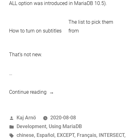
ALL option was introduced in MariaDB 10.5).
The list to pick them
How to turn on subtitles
from
That’s not new.
…
“Multilingual
Continue reading
MariaDB
video
Posted
Kaj Arnö
2020-08-08
on
by
Posted
Development
,
Using MariaDB
Set
in
Tags:
chinese
,
Español
,
EXCEPT
,
Français
,
INTERSECT
,
Theory