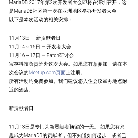
MariaDB
MariaDB 2017年第2次开发者大会即将在深圳召开，这
开
是MariaDB社区第一次在亚洲地区举办开发者大会。
发
以下是本次活动的相关安排：
者
大
11月13日 — 新贡献者日
会
11月14～15日 — 开发者大会
（深
11月16～17日 — Patch研讨会
圳，
宝存科技负责筹办这次大会。如果您有意参加，请在本
中
次会议的
Meetup.com页面
上注册。
国）
所有活动均免费参加。我们建议您入住会议举办地点附
相
近的酒店。
关
安
新贡献者日
排
11月13日是专门为新贡献者预留的一天。 如果您有兴
趣成为MariaDB的贡献者，但不知道如何起步；或者已