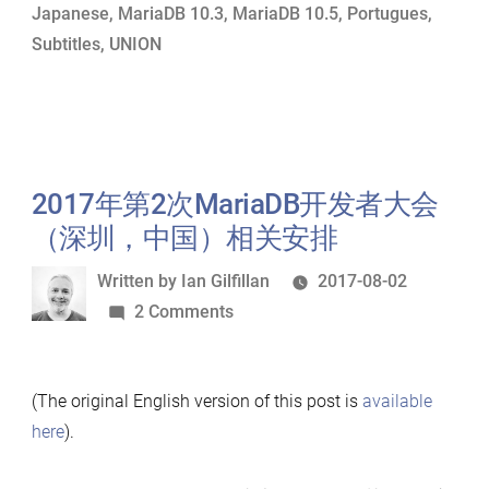
Japanese
,
MariaDB 10.3
,
MariaDB 10.5
,
Portugues
,
Features”
Subtitles
,
UNION
2017年第2次MariaDB开发者大会
（深圳，中国）相关安排
Written
Written by
Ian Gilfillan
2017-08-02
by
on
2 Comments
2017
年
(The original English version of this post is
available
第
here
).
2
次