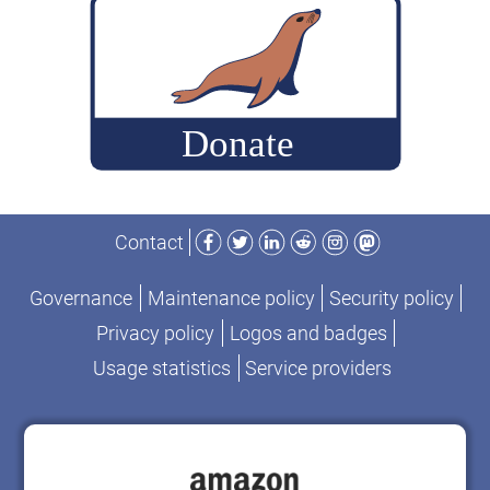
次
圳，
MariaDB
中
开
国）
发
相
者
关
大
安
会
排”
Facebook
Twitter
LinkedIn
Reddit
Instagram
Mastodon
（深
Contact
圳，
中
Governance
Maintenance policy
Security policy
国）
Privacy policy
Logos and badges
相
Usage statistics
Service providers
关
安
排