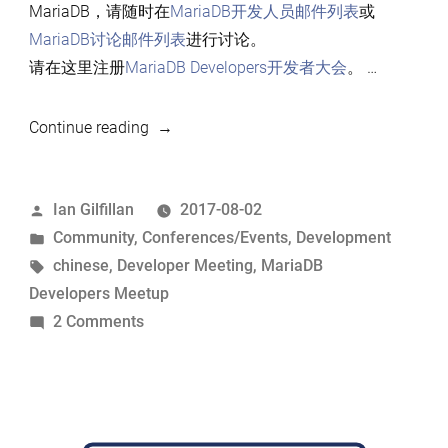
MariaDB，请随时在
MariaDB开发人员邮件列表
或
MariaDB讨论邮件列表
进行讨论。
请在这里注册
MariaDB Developers开发者大会
。 …
“2017
Continue reading
年
第
Posted
Ian Gilfillan
2017-08-02
2
by
Posted
Community
,
Conferences/Events
,
Development
次
in
Tags:
chinese
,
Developer Meeting
,
MariaDB
MariaDB
Developers Meetup
开
on
2 Comments
发
2017
者
年
大
第
会
2
（深