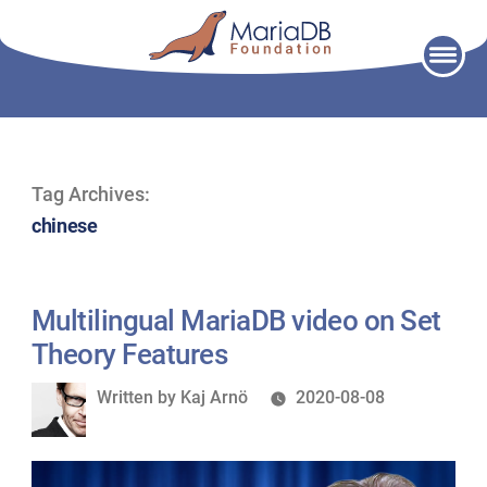
Skip
to
content
Tag Archives:
chinese
Multilingual MariaDB video on Set
Theory Features
Written
Written by
Kaj Arnö
2020-08-08
by